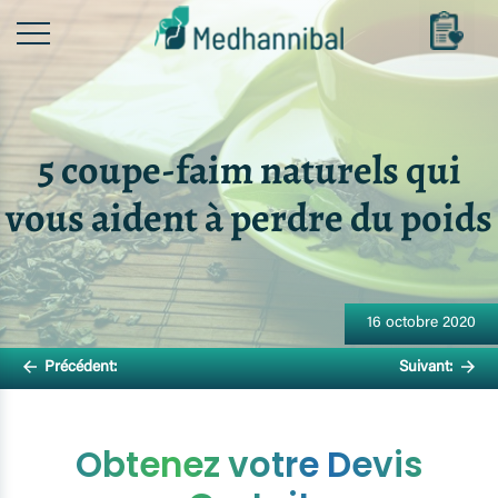
Skip
to
content
5 coupe-faim naturels qui
vous aident à perdre du poids
Navigation
de
16 octobre 2020
l’article
Précédent:
Suivant:
Obtenez votre Devis