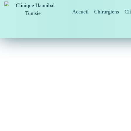
Accueil
Chirurgiens
Cl
Clinique Hannibal Tunisie
Un BBL, également connu sous le nom de brazili
graisse est retirée d’autres parties du corps, fi
l’intervention est d’augmenter le volume des fe
Contrairement aux implants fessiers, qui ont 
trop fermes, ainsi que des problèmes de dépla
donne un fessier rond et galbé qui semble natu