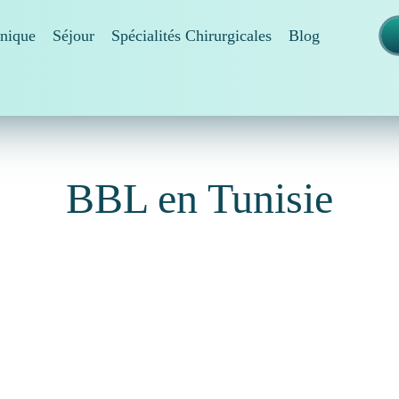
inique
Séjour
Spécialités Chirurgicales
Blog
BBL en Tunisie
an butt lift, est une intervention dans laquelle la
ltrée, nettoyée, puis injectée dans les fesses. Le but de
sses et d’améliorer la silhouette du patient.
tendance à donner aux fesses un aspect et une sensation
cement ou de rupture des implants, la chirurgie BBL
rel.