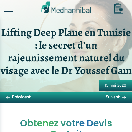
Skip
to
content
Lifting Deep Plane en Tunisie
: le secret d’un
rajeunissement naturel du
visage avec le Dr Youssef Gam
Navigation
15 mai 2026
de
Précédent:
Suivant:
l’article
Obtenez votre Devis