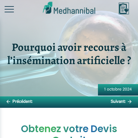
Skip
to
content
Pourquoi avoir recours à
l’insémination artificielle ?
Navigation
de
1 octobre 2024
l’article
Précédent:
Suivant:
Obtenez votre Devis