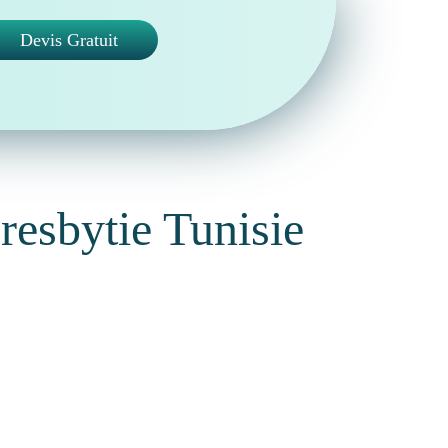
Devis Gratuit
esbytie Tunisie
esbytie. Il s’agit d’une
chirurgie réfractive
 la presbytie
. Le terme
PresbyLASIK
(ou
me le plus générique pour décrire ce type de
FDA (
presbylasik FDA approval
) pour une
ie LASIK multifocale
similaire est pratiquée
é prouvée au cours des années.