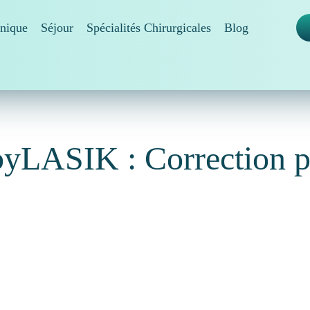
inique
Séjour
Spécialités Chirurgicales
Blog
byLASIK : Correction pr
ée de
chirurgie de la vision
LASIK conçue pour corriger la pr
opie, l’hypermétropie et / ou l’astigmatisme à la
correction de
me synonyme de
LASIK multifocal
. Mais ce dernier est le ter
La méthode PresbyLASIK n’est pas encore approuvée par la 
tiquée depuis plusieurs années au Canada. De plus, une
chirurg
intervention est de plus en plus convoitée avec son efficacit