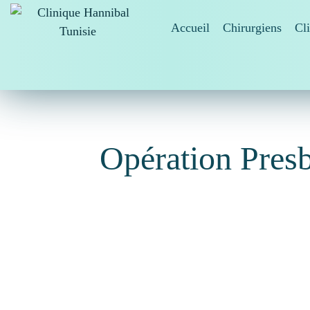
Accueil
Chirurgiens
Cl
Clinique Hannibal Tunisie
Opération Pres
PresbyLASIK Tunisie
est une forme avanc
qui associe à la fois le traitement de la my
presby-LASIK
) est souvent utilisé com
chirurgie de correction de la presbytie
. 
utilisation aux États-Unis, mais elle est pra
en Europe depuis 2002. Cette 