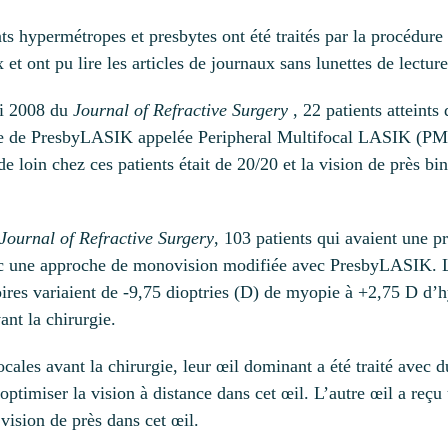
s hypermétropes et presbytes ont été traités par la procédur
et ont pu lire les articles de journaux sans lunettes de lecture
ai 2008 du
Journal of Refractive Surgery
, 22 patients atteints
nce de PresbyLASIK appelée Peripheral Multifocal LASIK (PML)
e loin chez ces patients était de 20/20 et la vision de près b
Journal of Refractive Surgery
, 103 patients qui avaient une 
ec une approche de monovision modifiée avec PresbyLASIK. L’
toires variaient de -9,75 dioptries (D) de myopie à +2,75 D d’
ant la chirurgie.
ifocales avant la chirurgie, leur œil dominant a été traité a
ptimiser la vision à distance dans cet œil. L’autre œil a reçu
vision de près dans cet œil.