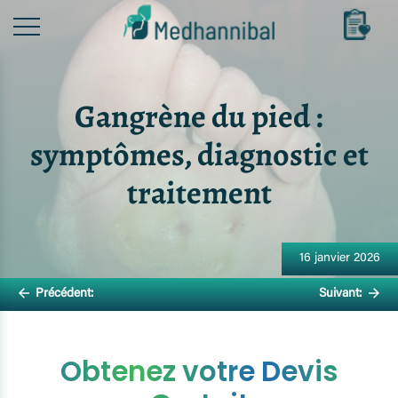
Skip
to
content
Gangrène du pied :
symptômes, diagnostic et
traitement
Navigation
de
16 janvier 2026
l’article
Précédent:
Suivant:
Obtenez votre Devis