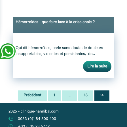
Hémorroïdes : que faire face à la crise anale ?
2 juin 2016
Qui dit hémorroïdes, parle sans doute de douleurs
insupportables, violentes et persistantes, de...
Lire la suite
Pagination
Précédent
1
…
13
14
des
2025 -
clinique-hannibal.com
publications
0033 (0)1 84 800 400
+33 6 35 23 57 12